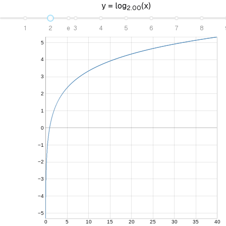
y
= log
(
x
)
2.00
1
2
e
3
4
5
6
7
8
5
4
3
2
1
0
−1
−2
−3
−4
−5
0
5
10
15
20
25
30
35
40